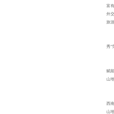
富
外
旅
秀”
赋
山
西
山