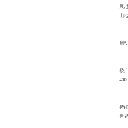
展
山
启
楼
40
持
世