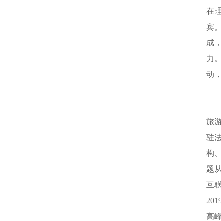
在
宾
成
力
动
旅
驻
构
题
互
20
高