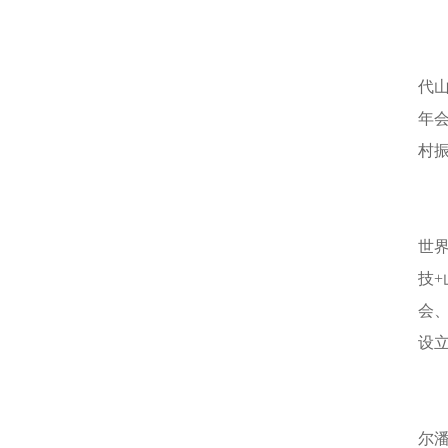
代
年
村
世
技
会
设
尔