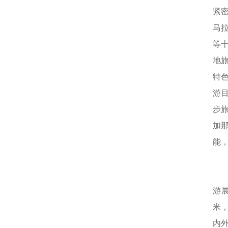
紧
马
等
地
特
游
步旅
加
能
游
米
内