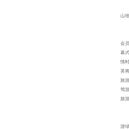
山
会员
幕式
情
英
旅
驾游
旅游
游