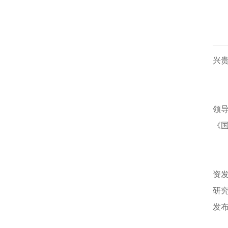
—
兴
领
《
资
研
发