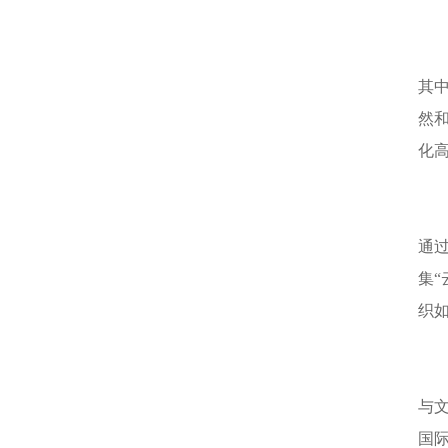
其中
然
化
通
集
织
与
国